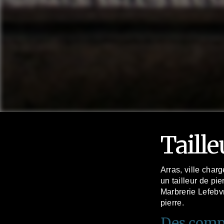
Taille
Arras, ville char
un tailleur de pi
Marbrerie Lefebvr
pierre.
Des compé