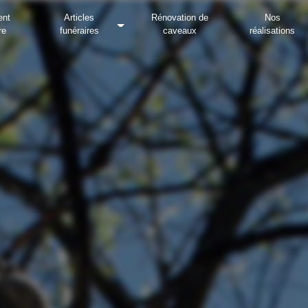
nt
Articles
Rénovation de
Nos
re
funéraires
caveaux
réalisations