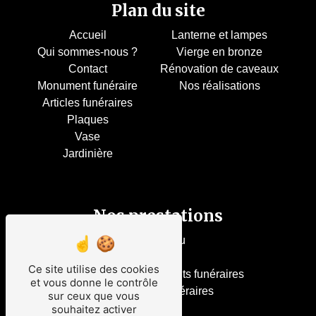
Plan du site
Accueil
Lanterne et lampes
Qui sommes-nous ?
Vierge en bronze
Contact
Rénovation de caveaux
Monument funéraire
Nos réalisations
Articles funéraires
Plaques
Vase
Jardinière
Nos prestations
Pierre bleu
Marbrier
Ce site utilise des cookies
Rénovation monuments funéraires
et vous donne le contrôle
Monuments funéraires
sur ceux que vous
Marbrerie
souhaitez activer